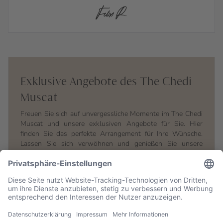
Felix R.
Exklusive Angebote des The Chedi
Muscat
Freuen Sie sich auf unvergessliche Momente im The Chedi
Muscat und unsere exklusiven Angebote für Sie. Hier
finden Sie das perfekte Arrangement für Ihre Wünsche.
Lassen Sie sich verwöhnen und genießen Sie unsere
maßgeschneiderten Pakete extra für Sie, die Ihren Urlaub
im The Chedi Muscat besonders machen. Entdecken Sie
jetzt unsere aktuellen Specials – Ihre Auszeit wartet auf
Sie.
Specials entdecken